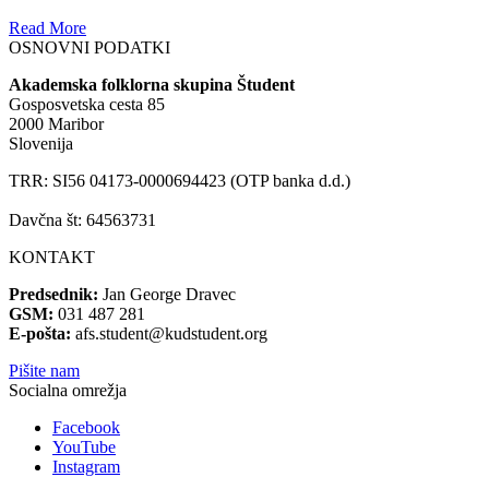
Read More
OSNOVNI PODATKI
Akademska folklorna skupina Študent
Gosposvetska cesta 85
2000 Maribor
Slovenija
TRR: SI56 04173-0000694423 (OTP banka d.d.)
Davčna št: 64563731
KONTAKT
Predsednik:
Jan George Dravec
GSM:
031 487 281
E-pošta:
afs.student@kudstudent.org
Pišite nam
Socialna omrežja
Facebook
YouTube
Instagram