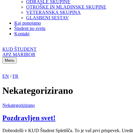
ODRASLE SKUPINE
OTROŠKE IN MLADINSKE SKUPINE
VETERANSKA SKUPINA
GLASBENI SESTAV
Kaj ponujamo
Študent po svetu
Kontakt
KUD ŠTUDENT
APZ MARIBOR
Menu
EN
/
FR
Nekategorizirano
Nekategorizirano
Pozdravljen svet!
Dobrodošli v KUD Študent Spletišča. To je vaš prvi prispevek. Uredite a