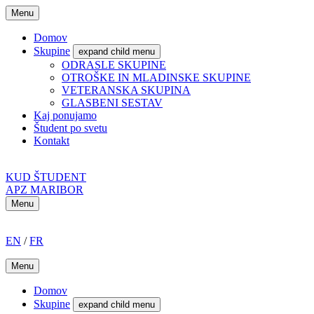
Menu
Domov
Skupine
expand child menu
ODRASLE SKUPINE
OTROŠKE IN MLADINSKE SKUPINE
VETERANSKA SKUPINA
GLASBENI SESTAV
Kaj ponujamo
Študent po svetu
Kontakt
KUD ŠTUDENT
APZ MARIBOR
Menu
EN
/
FR
Menu
Domov
Skupine
expand child menu