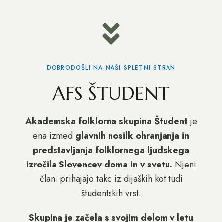
DOBRODOŠLI NA NAŠI SPLETNI STRAN
AFS ŠTUDENT
Akademska folklorna skupina Študent
je
ena izmed
glavnih nosilk ohranjanja in
predstavljanja folklornega ljudskega
izročila Slovencev doma in v svetu.
Njeni
člani prihajajo tako iz dijaških kot tudi
študentskih vrst.
Skupina je začela s svojim delom v letu