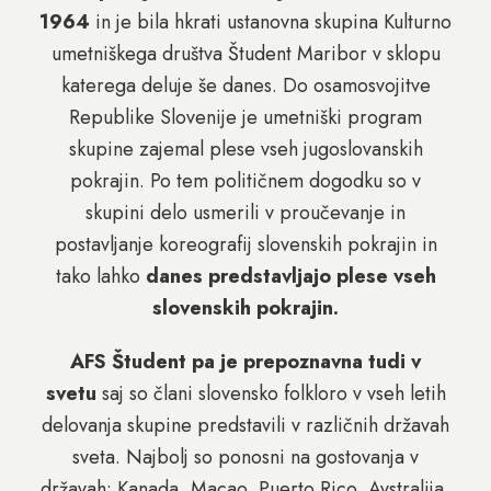
1964
in je bila hkrati ustanovna skupina Kulturno
umetniškega društva Študent Maribor v sklopu
katerega deluje še danes. Do osamosvojitve
Republike Slovenije je umetniški program
skupine zajemal plese vseh jugoslovanskih
pokrajin. Po tem političnem dogodku so v
skupini delo usmerili v proučevanje in
postavljanje koreografij slovenskih pokrajin in
tako lahko
danes predstavljajo plese vseh
slovenskih pokrajin.
AFS Študent pa je prepoznavna tudi v
svetu
saj so člani slovensko folkloro v vseh letih
delovanja skupine predstavili v različnih državah
sveta. Najbolj so ponosni na gostovanja v
državah: Kanada, Macao, Puerto Rico, Avstralija,